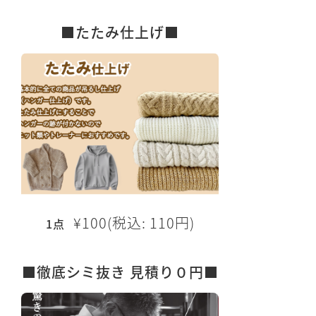
■たたみ仕上げ■
¥100(税込: 110円)
1点
■徹底シミ抜き 見積り０円■