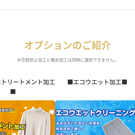
オプションのご紹介
※花粉防止加工と撥水加工は同時に選択できません。
べトリートメント加工
■エコウエット加工■
■