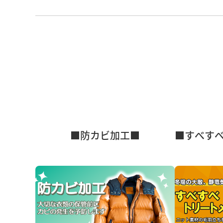
■防カビ加工■
■すべす