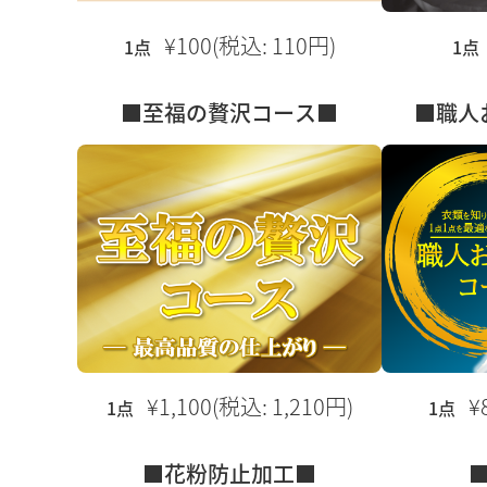
¥100(税込: 110円)
1点
1点
■至福の贅沢コース■
■職人
¥1,100(税込: 1,210円)
¥
1点
1点
■花粉防止加工■