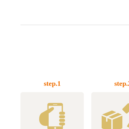
step.1
step.