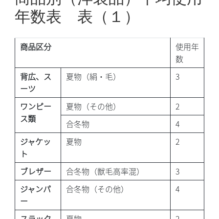
年数表 表（１）
商品区分
使用年
数
背広、ス
夏物（絹・毛）
3
ーツ
ワンピー
夏物（その他）
2
ス類
合冬物
4
ジャケッ
夏物
2
ト
ブレザー
合冬物（獣毛高率混）
3
ジャンパ
合冬物（その他）
4
ー
スラック
夏物
2