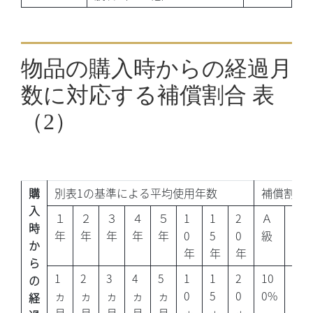
物品の購入時からの経過月
数に対応する補償割合 表
（2）
購
別表1の基準による平均使用年数
補償割合
入
１
２
３
４
５
1
1
2
Ａ
Ｂ
時
年
年
年
年
年
0
5
0
級
級
か
年
年
年
ら
1
2
3
4
5
1
1
2
10
10
の
ヵ
ヵ
ヵ
ヵ
ヵ
0
5
0
0%
0%
経