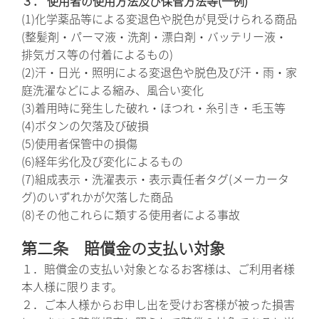
３． 使用者の使用方法及び保管方法等(一例)
(1)化学薬品等による変退色や脱色が見受けられる商品
(整髪剤・パーマ液・洗剤・漂白剤・バッテリー液・
排気ガス等の付着によるもの)
(2)汗・日光・照明による変退色や脱色及び汗・雨・家
庭洗濯などによる縮み、風合い変化
(3)着用時に発生した破れ・ほつれ・糸引き・毛玉等
(4)ボタンの欠落及び破損
(5)使用者保管中の損傷
(6)経年劣化及び変化によるもの
(7)組成表示・洗濯表示・表示責任者タグ(メーカータ
グ)のいずれかが欠落した商品
(8)その他これらに類する使用者による事故
第二条 賠償金の支払い対象
１．賠償金の支払い対象となるお客様は、ご利用者様
本人様に限ります。
２．ご本人様からお申し出を受けお客様が被った損害