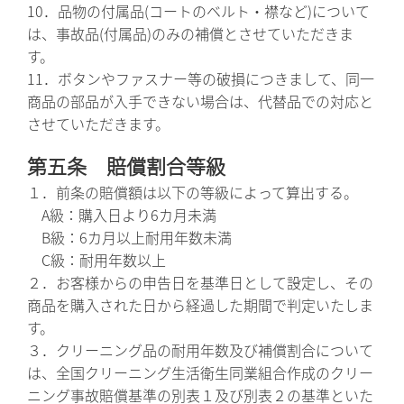
10．品物の付属品(コートのベルト・襟など)について
は、事故品(付属品)のみの補償とさせていただきま
す。
11．ボタンやファスナー等の破損につきまして、同一
商品の部品が入手できない場合は、代替品での対応と
させていただきます。
第五条 賠償割合等級
１．前条の賠償額は以下の等級によって算出する。
A級：購入日より6カ月未満
B級：6カ月以上耐用年数未満
C級：耐用年数以上
２．お客様からの申告日を基準日として設定し、その
商品を購入された日から経過した期間で判定いたしま
す。
３．クリーニング品の耐用年数及び補償割合について
は、全国クリーニング生活衛生同業組合作成のクリー
ニング事故賠償基準の別表１及び別表２の基準といた