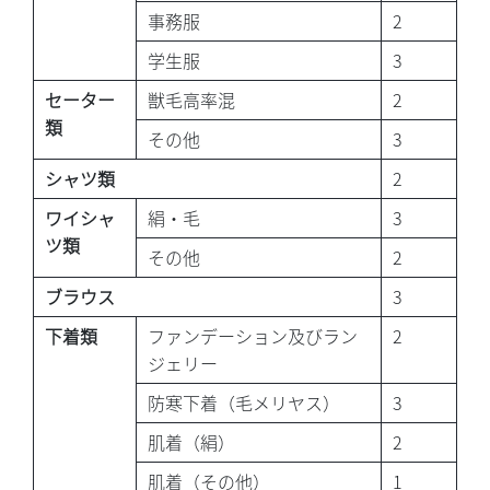
事務服
2
学生服
3
セーター
獣毛高率混
2
類
その他
3
シャツ類
2
ワイシャ
絹・毛
3
ツ類
その他
2
ブラウス
3
下着類
ファンデーション及びラン
2
ジェリー
防寒下着（毛メリヤス）
3
肌着（絹）
2
肌着（その他）
1