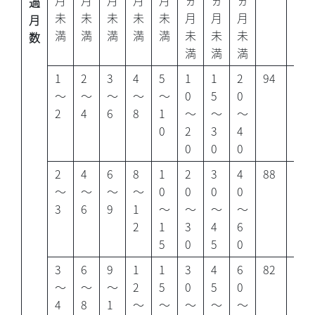
月
月
月
月
月
ヵ
ヵ
ヵ
過
未
未
未
未
未
月
月
月
月
満
満
満
満
満
未
未
未
数
満
満
満
1
2
3
4
5
1
1
2
94
90
～
～
～
～
～
0
5
0
2
4
6
8
1
～
～
～
0
2
3
4
0
0
0
2
4
6
8
1
2
3
4
88
81
～
～
～
～
0
0
0
0
3
6
9
1
～
～
～
～
2
1
3
4
6
5
0
5
0
3
6
9
1
1
3
4
6
82
72
～
～
～
2
5
0
5
0
4
8
1
～
～
～
～
～