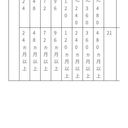
2
4
7
9
1
～
～
～
4
8
2
6
2
2
3
4
0
4
6
8
0
0
0
2
4
7
9
1
2
3
4
21
7
4
8
2
6
2
4
6
8
ヵ
ヵ
ヵ
ヵ
0
0
0
0
月
月
月
月
ヵ
ヵ
ヵ
ヵ
以
以
以
以
月
月
月
月
上
上
上
上
以
以
以
以
上
上
上
上