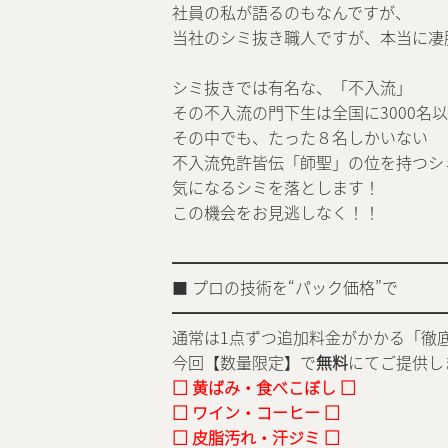
社員の私が語るのもなんですが、
当社のシミ抜き職人ですが、本当に凄
シミ抜きでは有名な、「不入流」
その不入流の門下生は全国に3000名
その中でも、たった８名しかいない
不入流免許皆伝「師聖」の位を持つシ
気になるシミを落とします！
この機会をお見逃しなく！！
━━━━━━━━━━━━━━━━━
■ プロの技術を“パック価格”で
━━━━━━━━━━━━━━━━━
通常は1点ずつ追加料金がかかる「徹
今回【数量限定】で
無料
にてご提供し
□ 黄ばみ・食べこぼし □
□ ワイン・コーヒー □
□ 皮脂汚れ・汗ジミ □