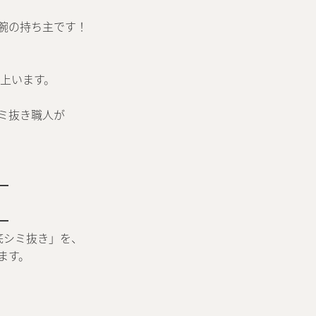
腕の持ち主です！
以上います。
ミ抜き職人が
━
━
底シミ抜き」を、
ます。