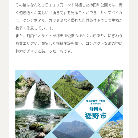
その量はなんと１日１１０万トン！隣接した柿田川公園では、青
く透き通った美しい「湧き間」を見ることができ、ミシマバイカ
モ、ゲンジボタル、カワセミなど優れた自然条件下で育つ生物が
数多く生息しています。
また、町内ジオサイトが柿田川公園のほか２カ所あり、にぎわう
商業エリアや、充実した福祉施設も整い、コンパクトな町の中に
魅力がぎゅっと詰まったまちです。